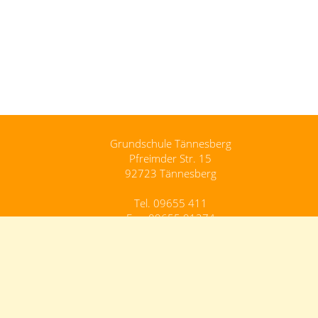
Grundschule Tännesberg
Pfreimder Str. 15
92723 Tännesberg
Tel. 09655 411
Fax. 09655 91274
Grundschule.Taennesberg@schule.bayern.de
Kontakt
Impressum
Datenschutz