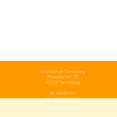
Grundschule Tännesberg
Pfreimder Str. 15
92723 Tännesberg
Tel. 09655 411
Fax. 09655 91274
Grundschule.Taennesberg@schule.bayern.de
Kontakt