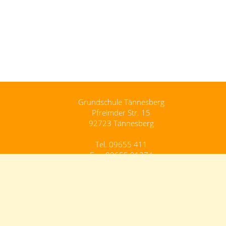
Grundschule Tännesberg
Pfreimder Str. 15
92723 Tännesberg
Tel. 09655 411
Fax. 09655 91274
Grundschule.Taennesberg@schule.bayern.de
Kontakt
Impressum
Datenschutz