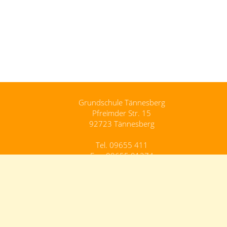
Grundschule Tännesberg
Pfreimder Str. 15
92723 Tännesberg
Tel. 09655 411
Fax. 09655 91274
Grundschule.Taennesberg@schule.bayern.de
Kontakt
Impressum
Datenschutz