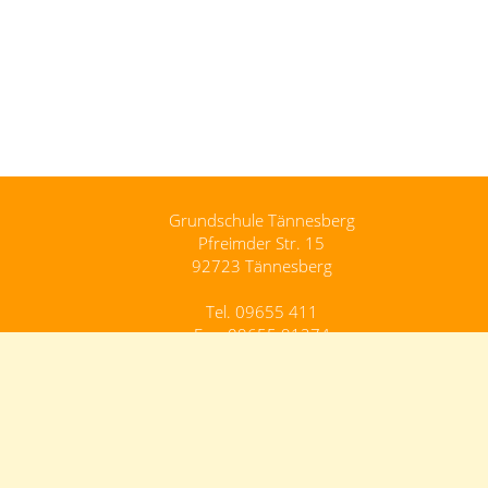
Grundschule Tännesberg
Pfreimder Str. 15
92723 Tännesberg
Tel. 09655 411
Fax. 09655 91274
Grundschule.Taennesberg@schule.bayern.de
Kontakt
Impressum
Datenschutz