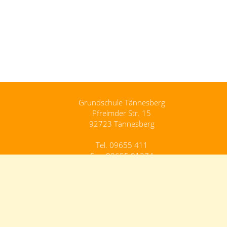
Grundschule Tännesberg
Pfreimder Str. 15
92723 Tännesberg
Tel. 09655 411
Fax. 09655 91274
Grundschule.Taennesberg@schule.bayern.de
Kontakt
Impressum
Datenschutz