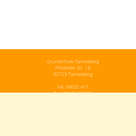
Grundschule Tännesberg
Pfreimder Str. 15
92723 Tännesberg
Tel. 09655 411
Fax. 09655 91274
Grundschule.Taennesberg@schule.bayern.de
Kontakt
Impressum
Datenschutz