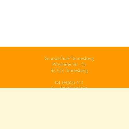
Grundschule Tännesberg
Pfreimder Str. 15
92723 Tännesberg
Tel. 09655 411
Fax. 09655 91274
Grundschule.Taennesberg@schule.bayern.de
Kontakt
Impressum
Datenschutz